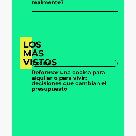
realmente?
LOS
MÁS
VISTOS
COCINA
Reformar una cocina para
alquilar o para vivir:
decisiones que cambian el
presupuesto