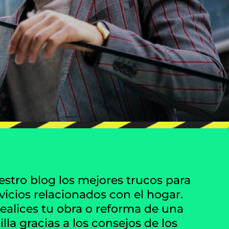
stro blog los mejores trucos para
rvicios relacionados con el hogar.
alices tu obra o reforma de una
la gracias a los consejos de los