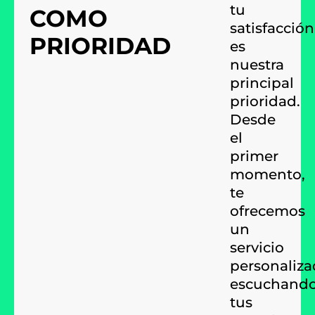
tu
COMO
satisfacción
PRIORIDAD
es
nuestra
principal
prioridad.
Desde
el
primer
momento,
te
ofrecemos
un
servicio
personaliza
escuchand
tus