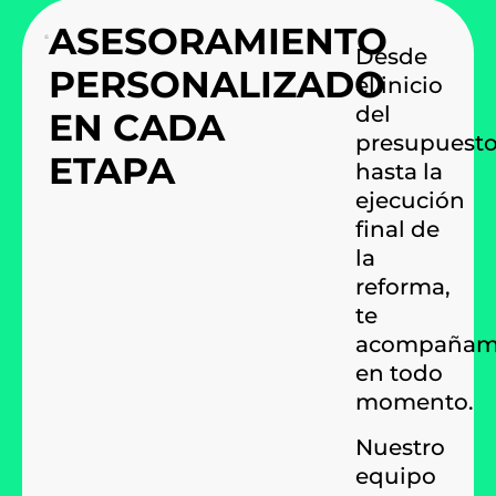
ASESORAMIENTO
Desde
PERSONALIZADO
el inicio
del
EN CADA
presupuest
ETAPA
hasta la
ejecución
final de
la
reforma,
te
acompañam
en todo
momento.
Nuestro
equipo