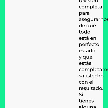
revisión
completa
para
asegurarno
de que
todo
está en
perfecto
estado
y que
estás
completam
satisfecho
con el
resultado.
Si
tienes
alguna