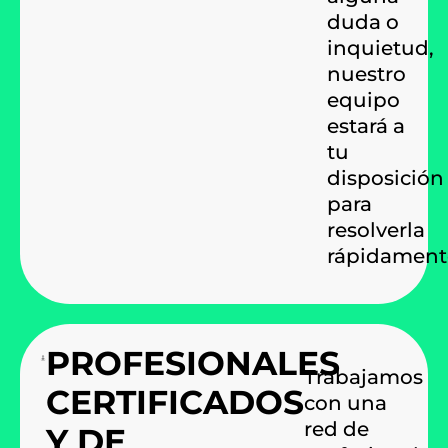
duda o
inquietud,
nuestro
equipo
estará a
tu
disposición
para
resolverla
rápidament
PROFESIONALES
Trabajamos
CERTIFICADOS
con una
red de
Y DE