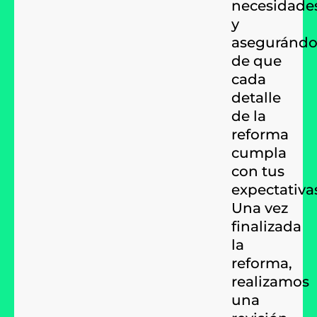
necesidade
y
aseguránd
de que
cada
detalle
de la
reforma
cumpla
con tus
expectativa
Una vez
finalizada
la
reforma,
realizamos
una