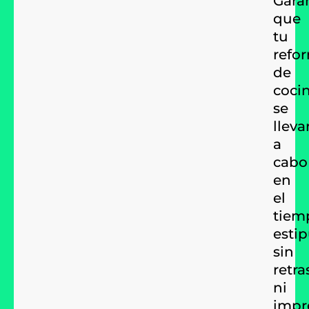
que
tu
refo
de
coci
se
lleva
a
cabo
en
el
tiem
esti
sin
retra
ni
impr