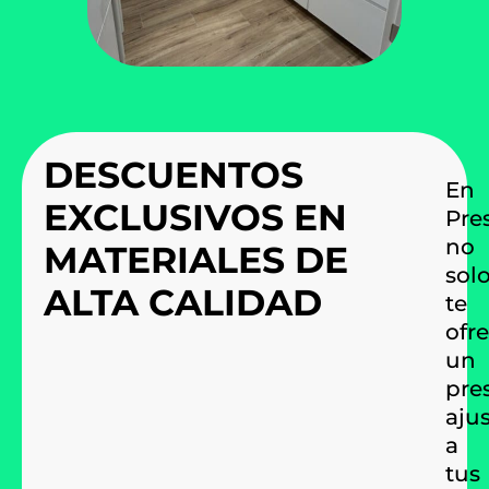
DESCUENTOS
En
EXCLUSIVOS EN
Pre
no
MATERIALES DE
sol
ALTA CALIDAD
te
ofr
un
pre
aju
a
tus