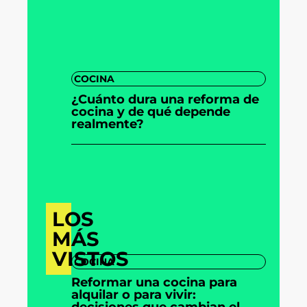
COCINA
¿Cuánto dura una reforma de
cocina y de qué depende
realmente?
LOS
MÁS
VISTOS
COCINA
Reformar una cocina para
alquilar o para vivir:
decisiones que cambian el