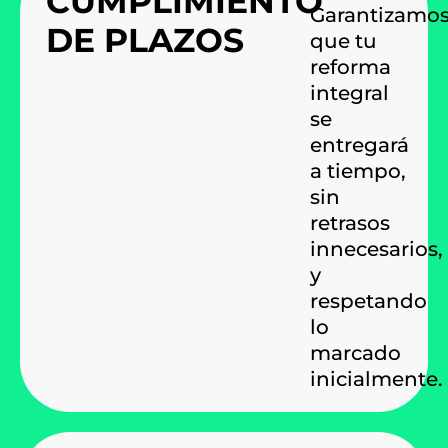
CUMPLIMIENTO
Garantizamo
DE PLAZOS
que tu
reforma
integral
se
entregará
a tiempo,
sin
retrasos
innecesarios,
y
respetando
lo
marcado
inicialmente.