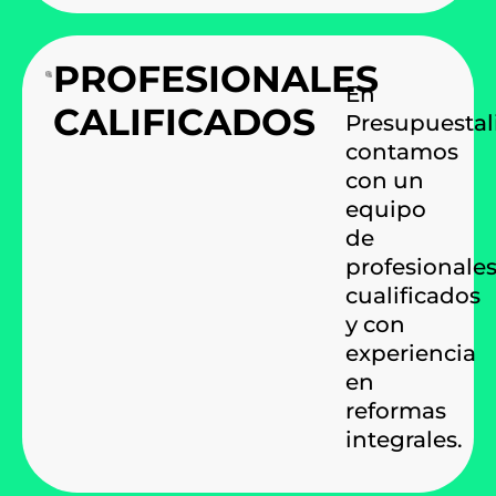
PROFESIONALES
En
CALIFICADOS
Presupuestal
contamos
con un
equipo
de
profesionale
cualificados
y con
experiencia
en
reformas
integrales.