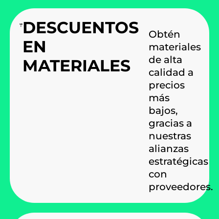
DESCUENTOS
Obtén
EN
materiales
de alta
MATERIALES
calidad a
precios
más
bajos,
gracias a
nuestras
alianzas
estratégicas
con
proveedores.