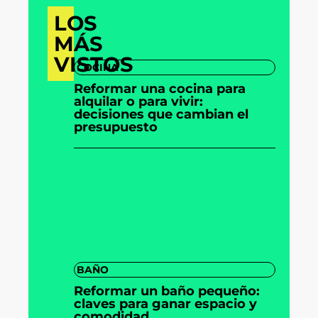
LOS
MÁS
VISTOS
COCINA
Reformar una cocina para
alquilar o para vivir:
decisiones que cambian el
presupuesto
BAÑO
Reformar un baño pequeño:
claves para ganar espacio y
comodidad